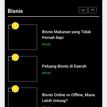
Bisnis Makanan yang Tidak
Pernah Sepi
Bisnis
BISNIS
5
Peluang Bisnis di Daerah
BISNIS
6
Bisnis Online vs Offline, Mana
Lebih Untung?
BISNIS
7
624
Cara Memilih Bisnis Sesuai
Peran Jurnal Harian dalam
Passion
Pengembangan Diri