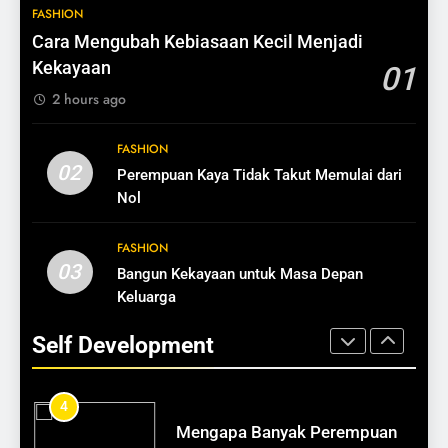
11
1
FASHION
7 Peluang Usaha yang Selalu
Bangun Kekayaan Tanpa
Cara Mengubah Kebiasaan Kecil Menjadi
Dicari
Menunggu Keajaiban
Kekayaan
01
BISNIS
SELF DEVELOPMENT
2 hours ago
12
2
FASHION
Ide Bisnis Modal di Bawah Rp1
Strategi Finansial untuk
02
Perempuan Kaya Tidak Takut Memulai dari
Juta
Perempuan Karier
Nol
BISNIS
SELF DEVELOPMENT
FASHION
13
03
Bangun Kekayaan untuk Masa Depan
3
Cara Mengubah Pembeli Jadi
Keluarga
Kaya Bukan Soal Usia, Tapi
Pelanggan Setia
Kebiasaan
Self Development
BISNIS
SELF DEVELOPMENT
14
4
Pentingnya Testimoni dalam
Mengapa Banyak Perempuan