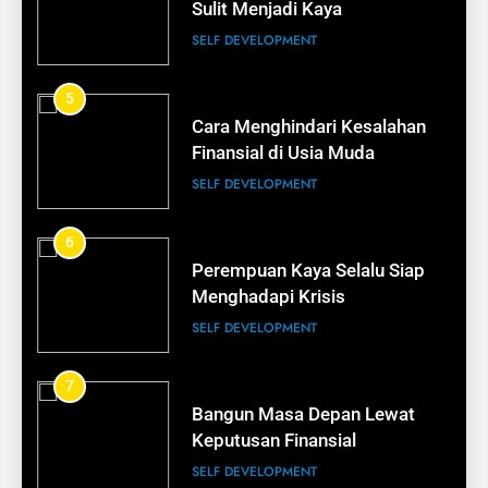
Bisnis
Sulit Menjadi Kaya
BISNIS
SELF DEVELOPMENT
15
5
Cara Membuat Pelanggan Balik
Cara Menghindari Kesalahan
Lagi
Finansial di Usia Muda
BISNIS
SELF DEVELOPMENT
16
6
Tips Membangun Kepercayaan
Perempuan Kaya Selalu Siap
Pelanggan
Menghadapi Krisis
BISNIS
SELF DEVELOPMENT
17
7
Bisnis Kecil Bisa Terlihat
Bangun Masa Depan Lewat
Profesional
Keputusan Finansial
BISNIS
SELF DEVELOPMENT