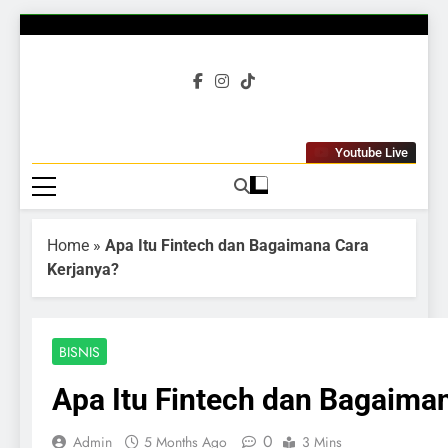
Gubuku
Tumbuh Bersama
Youtube Live
Home
»
Apa Itu Fintech dan Bagaimana Cara
Kerjanya?
BISNIS
Apa Itu Fintech dan Bagaima
0
Admin
5 Months Ago
3 Mins