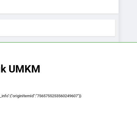
tuk UMKM
ace_info":{"originItemId":"7565755253560249607"}}