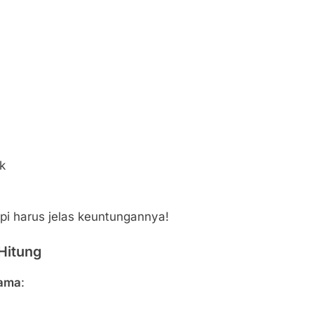
k
pi harus jelas keuntungannya!
Hitung
tama
: