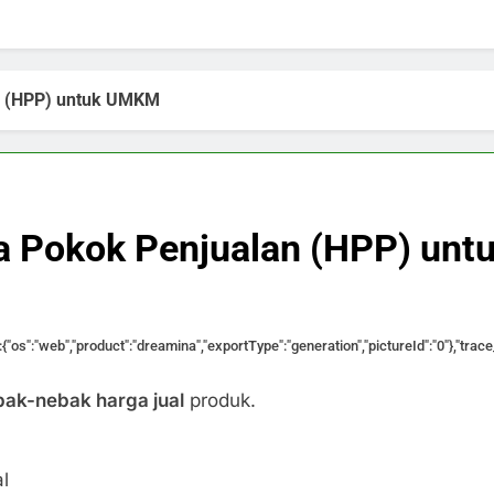
n (HPP) untuk UMKM
a Pokok Penjualan (HPP) un
a":{"os":"web","product":"dreamina","exportType":"generation","pictureId":"0"},"tr
ak-nebak harga jual
produk.
l