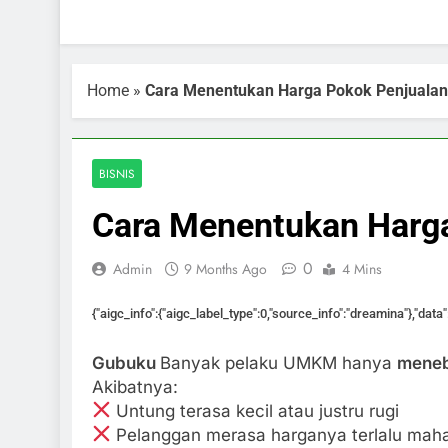
Home
»
Cara Menentukan Harga Pokok Penjuala
BISNIS
Cara Menentukan Harg
0
Admin
9 Months Ago
4 Mins
{"aigc_info":{"aigc_label_type":0,"source_info":"dreamina"},"dat
Gubuku
Banyak pelaku UMKM hanya
meneb
Akibatnya:
Untung terasa kecil atau justru rugi
Pelanggan merasa harganya terlalu maha