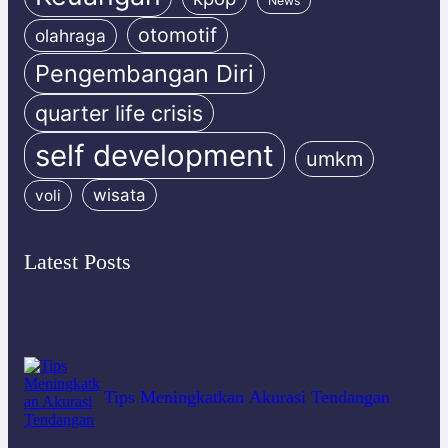
News
otomotif
olahraga
Pengembangan Diri
quarter life crisis
self development
umkm
wisata
voli
Latest Posts
Tips Meningkatkan Akurasi Tendangan