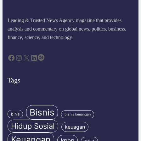
Leading & Trusted News Agency magazine that provides
analysis and commentary on global news, politics, business,
finance, science, and technology
Facebook
Instagram
X
LinkedIn
Last.fm
Tags
Bisnis
binis
bisnis keuangan
Hidup Sosial
keuagan
Keuangan
kpop