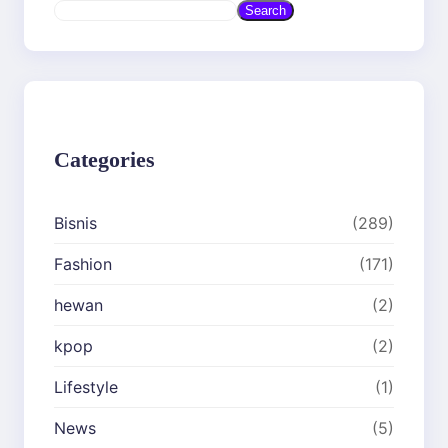
S
Search
e
a
r
c
h
Categories
Bisnis
(289)
Fashion
(171)
hewan
(2)
kpop
(2)
Lifestyle
(1)
News
(5)