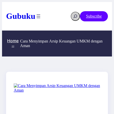
Skip
to
content
Search
Gubuku
Subscribe
Home
Cara Menyimpan Arsip Keuangan UMKM dengan
Aman
>>