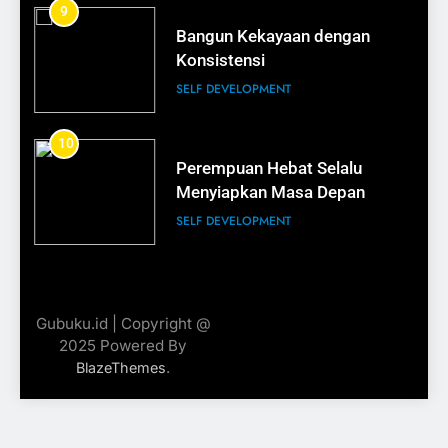
9
Bangun Kekayaan dengan
18
Konsistensi
Rahasia Kemasan yang Menjual
SELF DEVELOPMENT
BISNIS
10
Perempuan Hebat Selalu
19
Menyiapkan Masa Depan
Cara Membuat Nama Brand
SELF DEVELOPMENT
yang Mudah Diingat
BISNIS
11
Misi Kaya Sebelum Usia 30
20
Gubuku.id | Copyright @
SELF DEVELOPMENT
2025 Powered By
Logo Mahal Belum Tentu Laris
.
BlazeThemes
BISNIS
12
Cara Membuat Uang Bekerja
21