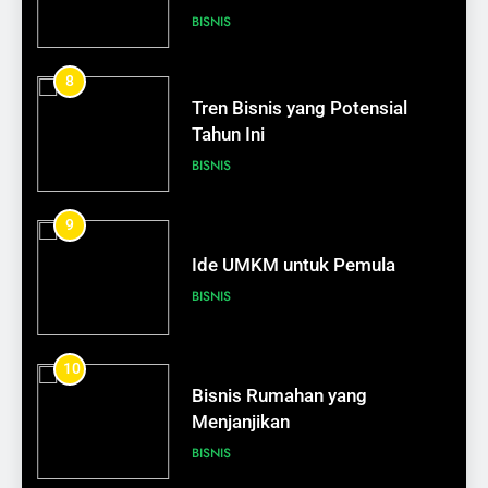
BISNIS
602
Bagaimana Mengelola Stres
8
dengan Bijak
Tren Bisnis yang Potensial
SELF DEVELOPMENT
Tahun Ini
BISNIS
603
Cara Sederhana Meningkatkan
9
Rasa Percaya Diri
Ide UMKM untuk Pemula
SELF DEVELOPMENT
BISNIS
1
Cara Menjadi Kaya Tanpa
10
Mengorbankan Kebahagiaan
Bisnis Rumahan yang
SELF DEVELOPMENT
Menjanjikan
BISNIS
2