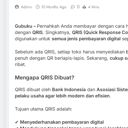
0
Admin
10 Months Ago
4 Mins
Gubuku –
Pernahkah Anda membayar dengan cara 
dengan
QRIS
. Singkatnya,
QRIS (Quick Response Co
digunakan untuk
semua jenis pembayaran digital
se
Sebelum ada QRIS, setiap toko harus menyediakan
penuh dengan QR berlapis-lapis. Sekarang,
cukup sa
ribet.
Mengapa QRIS Dibuat?
QRIS dibuat oleh
Bank Indonesia
dan
Asosiasi Sis
pelaku usaha agar lebih modern dan efisien
.
Tujuan utama QRIS adalah:
✔
Menyederhanakan pembayaran digital