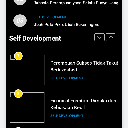
SELF DEVELOPMENT
Rahasia Perempuan yang Selalu Punya Uang
Bisnis
BISNIS
SELF DEVELOPMENT
6
03
Ubah Pola Pikir, Ubah Rekeningmu
Mengapa Aset Lebih Penting
15
daripada Barang Mewah
Cara Membuat Pelanggan Balik
Self Development
SELF DEVELOPMENT
Lagi
BISNIS
7
Perempuan Sukses Tidak Takut
16
Berinvestasi
Tips Membangun Kepercayaan
SELF DEVELOPMENT
Pelanggan
BISNIS
8
Financial Freedom Dimulai dari
17
Kebiasaan Kecil
Bisnis Kecil Bisa Terlihat
SELF DEVELOPMENT
Profesional
BISNIS