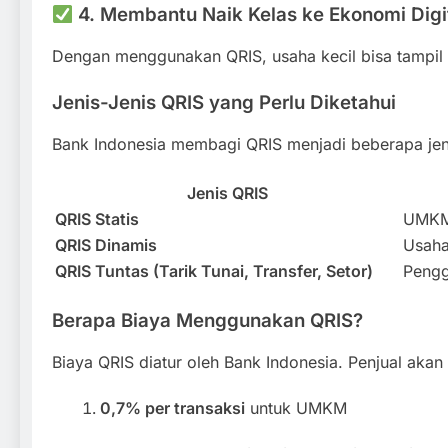
4. Membantu Naik Kelas ke Ekonomi Digi
Dengan menggunakan QRIS, usaha kecil bisa tampil 
Jenis-Jenis QRIS yang Perlu Diketahui
Bank Indonesia membagi QRIS menjadi beberapa jen
Jenis QRIS
QRIS Statis
UMKM 
QRIS Dinamis
Usaha 
QRIS Tuntas (Tarik Tunai, Transfer, Setor)
Pengg
Berapa Biaya Menggunakan QRIS?
Biaya QRIS diatur oleh Bank Indonesia. Penjual aka
0,7% per transaksi
untuk UMKM