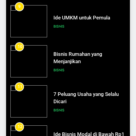
9
626
Bagaimana Mengelola Stres
Ide UMKM untuk Pemula
dengan Bijak
BISNIS
SELF DEVELOPMENT
10
627
Bisnis Rumahan yang
Cara Sederhana Meningkatkan
Menjanjikan
Rasa Percaya Diri
BISNIS
SELF DEVELOPMENT
11
1
7 Peluang Usaha yang Selalu
Bangun Kekayaan Tanpa
Dicari
Menunggu Keajaiban
BISNIS
SELF DEVELOPMENT
12
2
Ide Bisnis Modal di Bawah Rp1