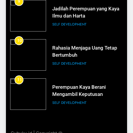
9
Cara Membuat Nama Brand
Jadilah Perempuan yang Kaya
yang Mudah Diingat
Ilmu dan Harta
BISNIS
SELF DEVELOPMENT
20
10
Rahasia Menjaga Uang Tetap
Logo Mahal Belum Tentu Laris
Bertumbuh
BISNIS
SELF DEVELOPMENT
21
11
Pentingnya Branding untuk
Perempuan Kaya Berani
UMKM
Mengambil Keputusan
BISNIS
SELF DEVELOPMENT
22
12
Cara Membuat Produk Lebih
Cara Mengelola Bonus agar
Bernilai