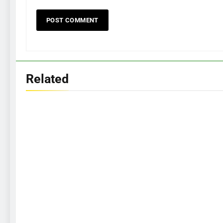
Related
286
Cara Menganalisis Pasar
Sebelum Memulai Bisnis Baru
BISNIS
287
Kesalahan Umum yang Harus
Dihindari Saat Memulai Usaha
BISNIS