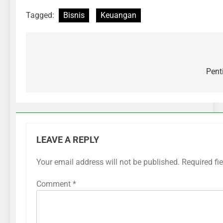
Tagged:
Bisnis
Keuangan
Pent
LEAVE A REPLY
Your email address will not be published.
Required fi
Comment
*