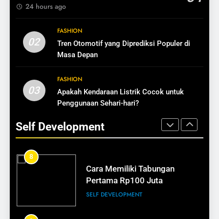
SELF DEVELOPMENT
24 hours ago
16
6
FASHION
Tips Membangun Kepercayaan
Perempuan Kaya Selalu Siap
02
Tren Otomotif yang Diprediksi Populer di
Pelanggan
Menghadapi Krisis
Masa Depan
BISNIS
SELF DEVELOPMENT
FASHION
17
03
Apakah Kendaraan Listrik Cocok untuk
7
Bisnis Kecil Bisa Terlihat
Penggunaan Sehari-hari?
Bangun Masa Depan Lewat
Profesional
Keputusan Finansial
Self Development
BISNIS
SELF DEVELOPMENT
18
8
Cara Memiliki Tabungan
Rahasia Kemasan yang Menjual
Pertama Rp100 Juta
BISNIS
SELF DEVELOPMENT
19