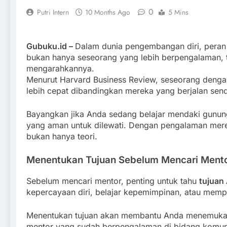
0
Putri Intern
10 Months Ago
5 Mins
Gubuku.id –
Dalam dunia pengembangan diri, peran 
bukan hanya seseorang yang lebih berpengalaman, t
mengarahkannya.
Menurut Harvard Business Review, seseorang denga
lebih cepat dibandingkan mereka yang berjalan send
Bayangkan jika Anda sedang belajar mendaki gunun
yang aman untuk dilewati. Dengan pengalaman merek
bukan hanya teori.
Menentukan Tujuan Sebelum Mencari Ment
Sebelum mencari mentor, penting untuk tahu
tujuan
kepercayaan diri, belajar kepemimpinan, atau mempe
Menentukan tujuan akan membantu Anda menemukan me
mentor yang sudah berpengalaman di bidang komuni