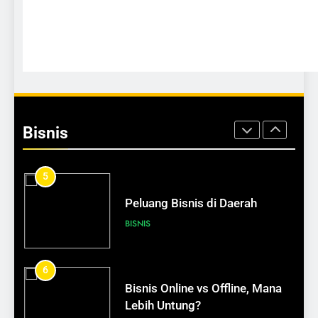
Bisnis Makanan yang Tidak
Pernah Sepi
BISNIS
5
Peluang Bisnis di Daerah
Bisnis
BISNIS
6
Bisnis Online vs Offline, Mana
Lebih Untung?
BISNIS
574
7
Peran Jurnal Harian dalam
Cara Memilih Bisnis Sesuai
Pengembangan Diri
Passion