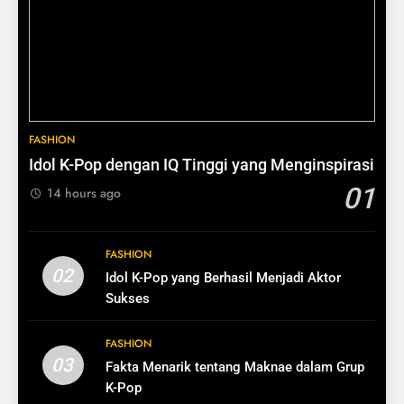
1
11
Perempuan Kaya Tidak
7 Peluang Usaha yang Selalu
Mengejar Validasi
Dicari
SELF DEVELOPMENT
BISNIS
2
12
FASHION
Financial Glow Up untuk
Ide Bisnis Modal di Bawah Rp1
Idol K-Pop dengan IQ Tinggi yang Menginspirasi
Perempuan Ambisius
Juta
01
14 hours ago
SELF DEVELOPMENT
BISNIS
3
13
FASHION
Cara Menjadi Kaya Meski
Cara Mengubah Pembeli Jadi
02
Idol K-Pop yang Berhasil Menjadi Aktor
Berpenghasilan Biasa
Pelanggan Setia
Sukses
SELF DEVELOPMENT
BISNIS
FASHION
03
Fakta Menarik tentang Maknae dalam Grup
4
14
K-Pop
Kebiasaan Finansial yang
Pentingnya Testimoni dalam