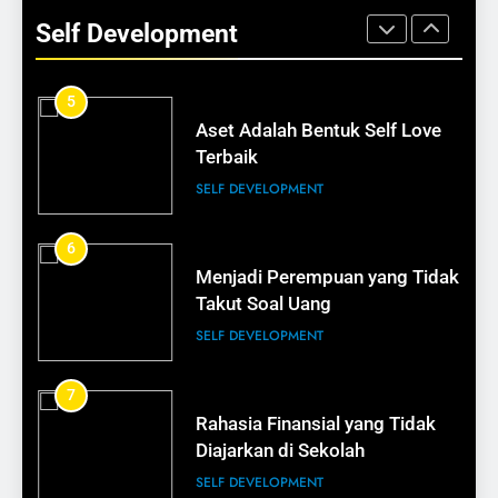
Mengubah Masa Depan
Bisnis
Self Development
SELF DEVELOPMENT
BISNIS
5
15
Aset Adalah Bentuk Self Love
Cara Membuat Pelanggan Balik
Terbaik
Lagi
SELF DEVELOPMENT
BISNIS
6
16
Menjadi Perempuan yang Tidak
Tips Membangun Kepercayaan
Takut Soal Uang
Pelanggan
SELF DEVELOPMENT
BISNIS
7
17
Rahasia Finansial yang Tidak
Bisnis Kecil Bisa Terlihat
Diajarkan di Sekolah
Profesional
SELF DEVELOPMENT
BISNIS