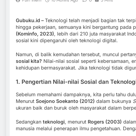
Putri Intern
10 Months Ago
5 Mins
Gubuku.id –
Teknologi telah menjadi bagian tak ter
hingga pekerjaan, semuanya kini bergantung pada 
(Kominfo, 2023)
, lebih dari 210 juta masyarakat I
sosial kini dipengaruhi oleh teknologi digital.
Namun, di balik kemudahan tersebut, muncul perta
sosial kita?
Nilai-nilai sosial seperti kebersamaan,
kehidupan bermasyarakat. Jika teknologi tidak digunak
1. Pengertian Nilai-nilai Sosial dan Teknolog
Sebelum memahami dampaknya, kita perlu tahu dulu ap
Menurut
Soejono Soekanto (2012)
dalam bukunya
S
ukuran baik dan buruk oleh masyarakat dalam berper
Sedangkan
teknologi
, menurut
Rogers (2003)
dala
manusia melalui penerapan ilmu pengetahuan. Denga