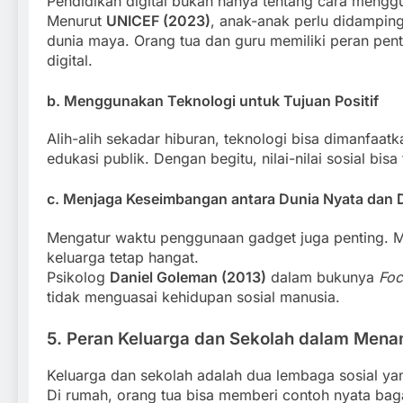
Pendidikan digital bukan hanya tentang cara mengg
Menurut
UNICEF (2023)
, anak-anak perlu didampin
dunia maya. Orang tua dan guru memiliki peran pent
digital.
b. Menggunakan Teknologi untuk Tujuan Positif
Alih-alih sekadar hiburan, teknologi bisa dimanfaat
edukasi publik. Dengan begitu, nilai-nilai sosial bis
c. Menjaga Keseimbangan antara Dunia Nyata dan D
Mengatur waktu penggunaan gadget juga penting. M
keluarga tetap hangat.
Psikolog
Daniel Goleman (2013)
dalam bukunya
Foc
tidak menguasai kehidupan sosial manusia.
5. Peran Keluarga dan Sekolah dalam Menana
Keluarga dan sekolah adalah dua lembaga sosial y
Di rumah, orang tua bisa memberi contoh nyata ba