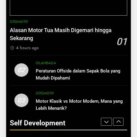
BISNIS
SELF DEVELOPMENT
12
2
OTOMOTIF
Ide Bisnis Modal di Bawah Rp1
Aset Kecil Hari Ini, Kekayaan
Alasan Motor Tua Masih Digemari hingga
Juta
Besar Esok Hari
Sekarang
01
BISNIS
SELF DEVELOPMENT
4 hours ago
13
3
OLAHRAGA
Cara Mengubah Pembeli Jadi
Cara Menjadi Perempuan yang
02
Peraturan Offside dalam Sepak Bola yang
Pelanggan Setia
Bebas Finansial
Mudah Dipahami
BISNIS
SELF DEVELOPMENT
OTOMOTIF
14
03
Motor Klasik vs Motor Modern, Mana yang
4
Pentingnya Testimoni dalam
Lebih Menarik?
Jangan Habiskan Gaji untuk
Bisnis
Gaya Hidup
Self Development
BISNIS
SELF DEVELOPMENT