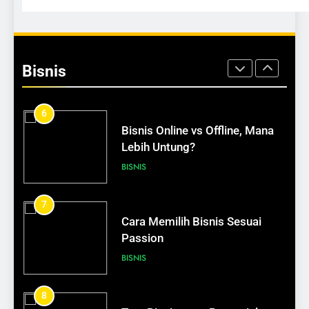
5
Peluang Bisnis di Daerah
Bisnis
BISNIS
6
Bisnis Online vs Offline, Mana
Lebih Untung?
BISNIS
7
610
Cara Memilih Bisnis Sesuai
Peran Jurnal Harian dalam
Passion
Pengembangan Diri
BISNIS
SELF DEVELOPMENT
8
611