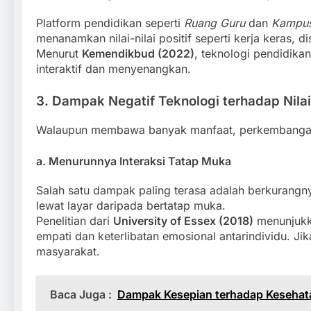
Platform pendidikan seperti
Ruang Guru
dan
Kampus
menanamkan nilai-nilai positif seperti kerja keras, di
Menurut
Kemendikbud (2022)
, teknologi pendidik
interaktif dan menyenangkan.
3. Dampak Negatif Teknologi terhadap Nilai-
Walaupun membawa banyak manfaat, perkembangan te
a. Menurunnya Interaksi Tatap Muka
Salah satu dampak paling terasa adalah berkurangny
lewat layar daripada bertatap muka.
Penelitian dari
University of Essex (2018)
menunjukk
empati dan keterlibatan emosional antarindividu. Ji
masyarakat.
Baca Juga :
Dampak Kesepian terhadap Kesehata