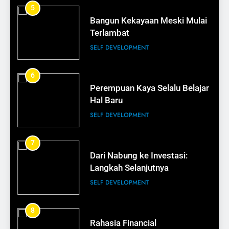
15
5
Cara Membuat Pelanggan Balik
Bangun Kekayaan Meski Mulai
Lagi
Terlambat
BISNIS
SELF DEVELOPMENT
16
6
Tips Membangun Kepercayaan
Perempuan Kaya Selalu Belajar
Pelanggan
Hal Baru
BISNIS
SELF DEVELOPMENT
17
7
Bisnis Kecil Bisa Terlihat
Dari Nabung ke Investasi:
Profesional
Langkah Selanjutnya
BISNIS
SELF DEVELOPMENT
18
8
Rahasia Financial
Rahasia Kemasan yang Menjual