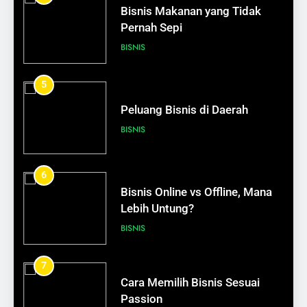
Peluang Bisnis di Daerah
BISNIS
6
Bisnis Online vs Offline, Mana
Lebih Untung?
BISNIS
7
624
Cara Memilih Bisnis Sesuai
Peran Jurnal Harian dalam
Passion
Pengembangan Diri
BISNIS
SELF DEVELOPMENT
8
625
Tren Bisnis yang Potensial
Seni Mengucap “Tidak”:
Tahun Ini
Membangun Batasan Sehat