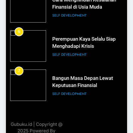
Lagi
Finansial di Usia Muda
BISNIS
SELF DEVELOPMENT
16
6
Tips Membangun Kepercayaan
Perempuan Kaya Selalu Siap
Pelanggan
Menghadapi Krisis
BISNIS
SELF DEVELOPMENT
17
7
Bisnis Kecil Bisa Terlihat
Bangun Masa Depan Lewat
Profesional
Keputusan Finansial
BISNIS
SELF DEVELOPMENT
18
8
Cara Memiliki Tabungan
Rahasia Kemasan yang Menjual
Gubuku.id | Copyright @
Pertama Rp100 Juta
BISNIS
2025 Powered By