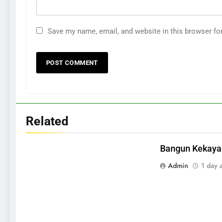
Save my name, email, and website in this browser fo
Related
286
Bangun Kekaya
Cara Menganalisis Pasar
Sebelum Memulai Bisnis Baru
Admin
1 day 
BISNIS
287
Kesalahan Umum yang Harus