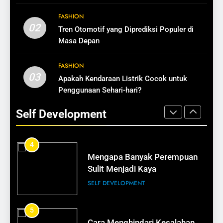
12
2
FASHION
Ide Bisnis Modal di Bawah Rp1
Strategi Finansial untuk
02
Tren Otomotif yang Diprediksi Populer di
Juta
Perempuan Karier
Masa Depan
BISNIS
SELF DEVELOPMENT
FASHION
13
03
Apakah Kendaraan Listrik Cocok untuk
3
Cara Mengubah Pembeli Jadi
Penggunaan Sehari-hari?
Kaya Bukan Soal Usia, Tapi
Pelanggan Setia
Kebiasaan
Self Development
BISNIS
SELF DEVELOPMENT
14
4
Pentingnya Testimoni dalam
Mengapa Banyak Perempuan
Bisnis
Sulit Menjadi Kaya
BISNIS
SELF DEVELOPMENT
15
5
Cara Membuat Pelanggan Balik
Cara Menghindari Kesalahan