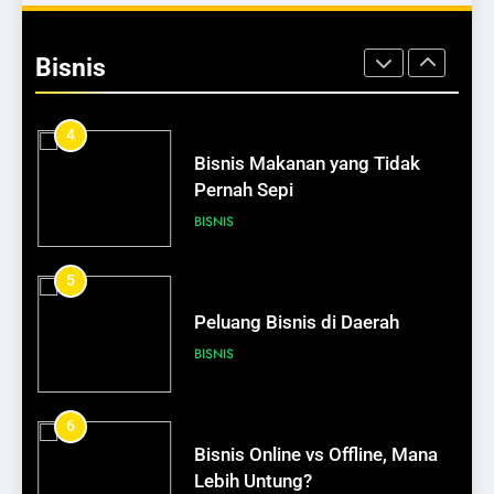
Ide Usaha Sampingan untuk
Karyawan
Bisnis
BISNIS
4
Bisnis Makanan yang Tidak
Pernah Sepi
BISNIS
5
Peluang Bisnis di Daerah
BISNIS
6
610
Bisnis Online vs Offline, Mana
Peran Jurnal Harian dalam
Lebih Untung?
Pengembangan Diri