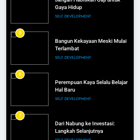
Pelanggan Setia
Gaya Hidup
BISNIS
SELF DEVELOPMENT
14
5
Pentingnya Testimoni dalam
Bangun Kekayaan Meski Mulai
Bisnis
Terlambat
BISNIS
SELF DEVELOPMENT
15
6
Cara Membuat Pelanggan Balik
Perempuan Kaya Selalu Belajar
Lagi
Hal Baru
BISNIS
SELF DEVELOPMENT
16
7
Tips Membangun Kepercayaan
Dari Nabung ke Investasi:
Pelanggan
Langkah Selanjutnya
BISNIS
SELF DEVELOPMENT