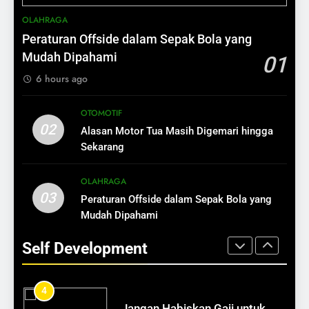
10
1
OLAHRAGA
Bisnis Rumahan yang
Financial Planning untuk
Peraturan Offside dalam Sepak Bola yang
Menjanjikan
Perempuan Modern
Mudah Dipahami
01
BISNIS
SELF DEVELOPMENT
6 hours ago
11
2
OTOMOTIF
7 Peluang Usaha yang Selalu
Aset Kecil Hari Ini, Kekayaan
02
Alasan Motor Tua Masih Digemari hingga
Dicari
Besar Esok Hari
Sekarang
BISNIS
SELF DEVELOPMENT
OLAHRAGA
12
03
Peraturan Offside dalam Sepak Bola yang
3
Ide Bisnis Modal di Bawah Rp1
Mudah Dipahami
Cara Menjadi Perempuan yang
Juta
Bebas Finansial
Self Development
BISNIS
SELF DEVELOPMENT
13
4
Cara Mengubah Pembeli Jadi
Jangan Habiskan Gaji untuk