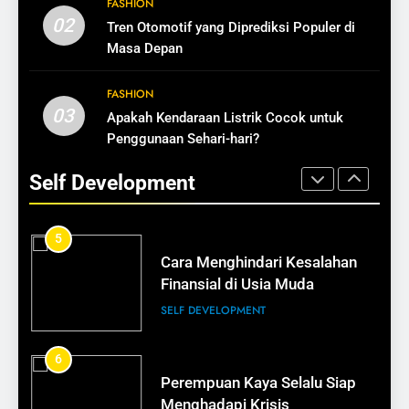
FASHION
Cara Mengubah Pembeli Jadi
Kaya Bukan Soal Usia, Tapi
02
Tren Otomotif yang Diprediksi Populer di
Pelanggan Setia
Kebiasaan
Masa Depan
BISNIS
SELF DEVELOPMENT
FASHION
14
03
Apakah Kendaraan Listrik Cocok untuk
4
Pentingnya Testimoni dalam
Penggunaan Sehari-hari?
Mengapa Banyak Perempuan
Bisnis
Sulit Menjadi Kaya
Self Development
BISNIS
SELF DEVELOPMENT
15
5
Cara Membuat Pelanggan Balik
Cara Menghindari Kesalahan
Lagi
Finansial di Usia Muda
BISNIS
SELF DEVELOPMENT
16
6
Tips Membangun Kepercayaan
Perempuan Kaya Selalu Siap
Pelanggan
Menghadapi Krisis