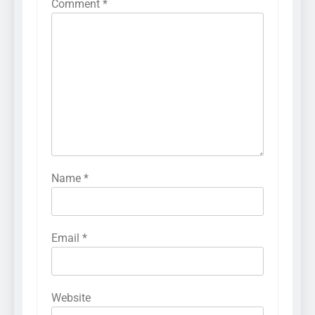
Comment
*
286
Cara Menganalisis Pasar
Sebelum Memulai Bisnis Baru
BISNIS
287
Name
*
Kesalahan Umum yang Harus
Dihindari Saat Memulai Usaha
BISNIS
Email
*
288
Tips Sukses Membangun
Website
Brand Bisnis di Era Digital