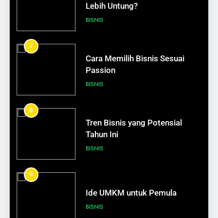
Lebih Untung?
BISNIS
7
624
Cara Memilih Bisnis Sesuai
Peran Jurnal Harian dalam
Passion
Pengembangan Diri
BISNIS
SELF DEVELOPMENT
8
625
Tren Bisnis yang Potensial
Seni Mengucap “Tidak”:
Tahun Ini
Membangun Batasan Sehat
BISNIS
SELF DEVELOPMENT
9
626
Bagaimana Mengelola Stres
Ide UMKM untuk Pemula
dengan Bijak
BISNIS
SELF DEVELOPMENT