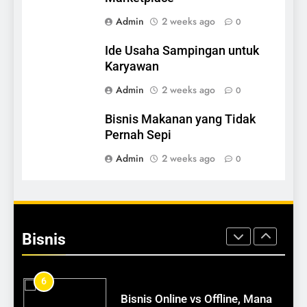
3
Admin
2 weeks ago
0
Ide Usaha Sampingan untuk
Karyawan
Ide Usaha Sampingan untuk
BISNIS
Karyawan
Admin
2 weeks ago
0
4
Bisnis Makanan yang Tidak
Bisnis Makanan yang Tidak
Pernah Sepi
Pernah Sepi
BISNIS
Admin
2 weeks ago
0
5
Peluang Bisnis di Daerah
Bisnis
BISNIS
6
Bisnis Online vs Offline, Mana