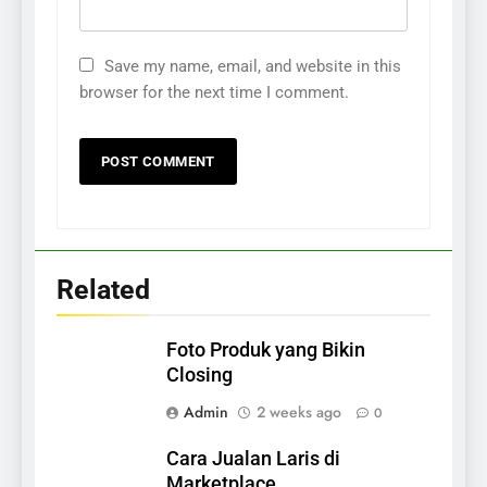
BISNIS
Save my name, email, and website in this
289
browser for the next time I comment.
Cara Memulai Bisnis dari Nol
Tanpa Modal Besar
BISNIS
1
Foto Produk yang Bikin Closing
Related
BISNIS
Foto Produk yang Bikin
2
Closing
Cara Jualan Laris di
Admin
2 weeks ago
Marketplace
0
BISNIS
Cara Jualan Laris di
Marketplace