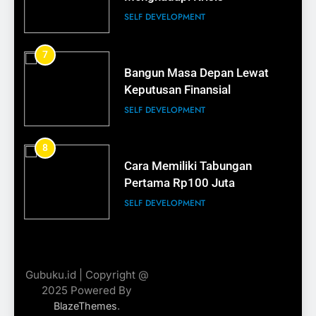
BISNIS
SELF DEVELOPMENT
17
7
Bisnis Kecil Bisa Terlihat
Bangun Masa Depan Lewat
Profesional
Keputusan Finansial
BISNIS
SELF DEVELOPMENT
18
8
Cara Memiliki Tabungan
Rahasia Kemasan yang Menjual
Pertama Rp100 Juta
BISNIS
SELF DEVELOPMENT
19
9
Cara Membuat Nama Brand
Jadilah Perempuan yang Kaya
yang Mudah Diingat
Gubuku.id | Copyright @
Ilmu dan Harta
2025 Powered By
BISNIS
SELF DEVELOPMENT
.
BlazeThemes