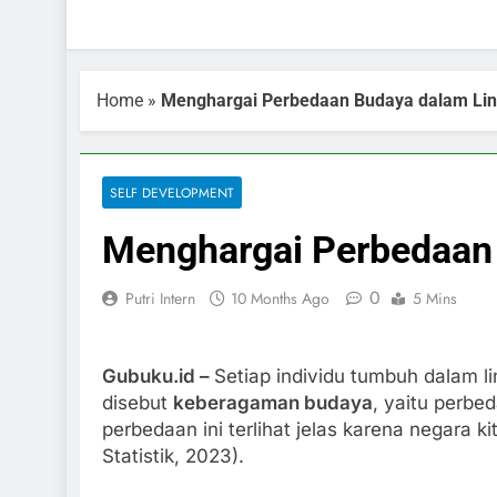
Home
»
Menghargai Perbedaan Budaya dalam Lin
SELF DEVELOPMENT
Menghargai Perbedaan 
0
Putri Intern
10 Months Ago
5 Mins
Gubuku.id –
Setiap individu tumbuh dalam l
disebut
keberagaman budaya
, yaitu perbe
perbedaan ini terlihat jelas karena negara k
Statistik, 2023).