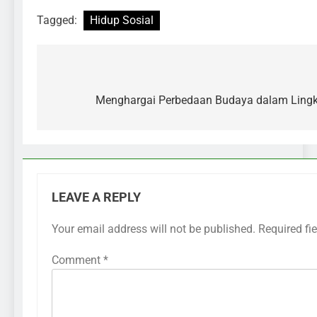
Tagged:
Hidup Sosial
Menghargai Perbedaan Budaya dalam Lingk
LEAVE A REPLY
Your email address will not be published.
Required fi
Comment
*