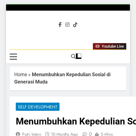
Gubuku
Tumbuh Bersama
Youtube Live
Home
»
Menumbuhkan Kepedulian Sosial di
Generasi Muda
SELF DEVELOPMENT
Menumbuhkan Kepedulian Sos
0
Putri Intern
10 Months Ago
5 Mins