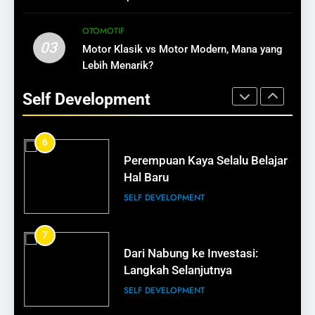
BISNIS
SELF DEVELOPMENT
OTOMOTIF
15
03
Motor Klasik vs Motor Modern, Mana yang
5
Cara Membuat Pelanggan Balik
Lebih Menarik?
Bangun Kekayaan Meski Mulai
Lagi
Terlambat
Self Development
BISNIS
SELF DEVELOPMENT
16
6
Tips Membangun Kepercayaan
Perempuan Kaya Selalu Belajar
Pelanggan
Hal Baru
BISNIS
SELF DEVELOPMENT
17
7
Bisnis Kecil Bisa Terlihat
Dari Nabung ke Investasi:
Profesional
Langkah Selanjutnya
BISNIS
SELF DEVELOPMENT