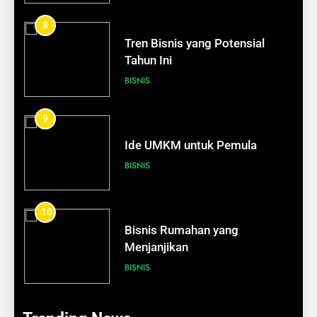
8
611
Tren Bisnis yang Potensial
Seni Mengucap “Tidak”:
Tahun Ini
Membangun Batasan Sehat
BISNIS
SELF DEVELOPMENT
9
612
Bagaimana Mengelola Stres
Ide UMKM untuk Pemula
dengan Bijak
BISNIS
SELF DEVELOPMENT
10
613
Bisnis Rumahan yang
Cara Sederhana Meningkatkan
Menjanjikan
Rasa Percaya Diri
BISNIS
SELF DEVELOPMENT
11
1