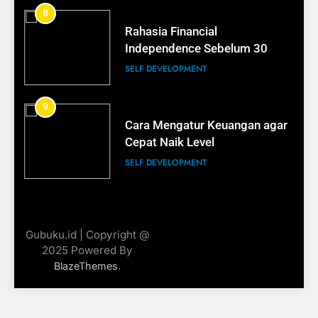
18
8
Rahasia Financial
Rahasia Kemasan yang Menjual
Independence Sebelum 30
BISNIS
SELF DEVELOPMENT
19
9
Cara Membuat Nama Brand
Cara Mengatur Keuangan agar
yang Mudah Diingat
Cepat Naik Level
BISNIS
SELF DEVELOPMENT
20
10
Langkah Nyata Menuju
Logo Mahal Belum Tentu Laris
Gubuku.id | Copyright @
Kebebasan Finansial
BISNIS
2025 Powered By
SELF DEVELOPMENT
.
BlazeThemes
21
11
Pentingnya Branding untuk
Cara Menjadi Kaya Tanpa