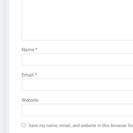
Name
*
Email
*
Website
286
Cara Menganalisis Pasar
Save my name, email, and website in this browser fo
Sebelum Memulai Bisnis Baru