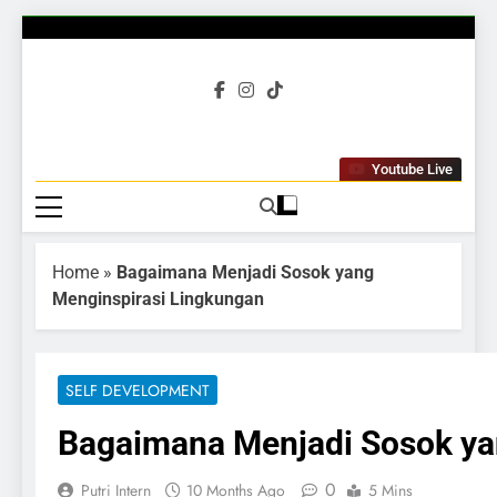
Gubuku
Tumbuh Bersama
Youtube Live
Home
»
Bagaimana Menjadi Sosok yang
Menginspirasi Lingkungan
SELF DEVELOPMENT
Bagaimana Menjadi Sosok ya
0
Putri Intern
10 Months Ago
5 Mins