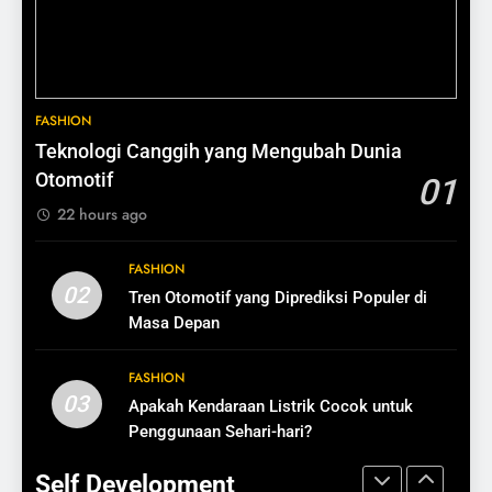
Strategi Finansial untuk
Juta
Perempuan Karier
BISNIS
SELF DEVELOPMENT
13
3
FASHION
Cara Mengubah Pembeli Jadi
Kaya Bukan Soal Usia, Tapi
Teknologi Canggih yang Mengubah Dunia
Pelanggan Setia
Kebiasaan
Otomotif
01
BISNIS
SELF DEVELOPMENT
22 hours ago
14
4
FASHION
Pentingnya Testimoni dalam
Mengapa Banyak Perempuan
02
Tren Otomotif yang Diprediksi Populer di
Bisnis
Sulit Menjadi Kaya
Masa Depan
BISNIS
SELF DEVELOPMENT
FASHION
15
03
Apakah Kendaraan Listrik Cocok untuk
5
Cara Membuat Pelanggan Balik
Penggunaan Sehari-hari?
Cara Menghindari Kesalahan
Lagi
Finansial di Usia Muda
Self Development
BISNIS