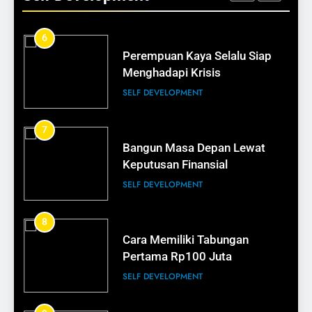
SELF DEVELOPMENT
16
6
Tips Membangun Kepercayaan
Perempuan Kaya Selalu Siap
Pelanggan
Menghadapi Krisis
BISNIS
SELF DEVELOPMENT
17
7
Bisnis Kecil Bisa Terlihat
Bangun Masa Depan Lewat
Profesional
Keputusan Finansial
BISNIS
SELF DEVELOPMENT
18
8
Cara Memiliki Tabungan
Rahasia Kemasan yang Menjual
Pertama Rp100 Juta
BISNIS
SELF DEVELOPMENT
19