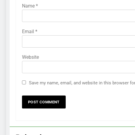
Name
*
Email
*
Website
286
Cara Menganalisis Pasar
Save my name, email, and website in this browser fo
Sebelum Memulai Bisnis Baru
BISNIS
287
Kesalahan Umum yang Harus
Dihindari Saat Memulai Usaha
BISNIS